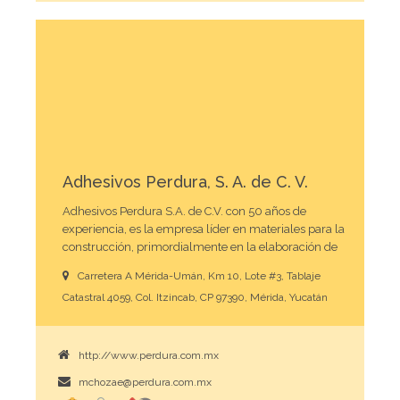
Adhesivos Perdura, S. A. de C. V.
Adhesivos Perdura S.A. de C.V. con 50 años de
experiencia, es la empresa líder en materiales para la
construcción, primordialmente en la elaboración de
adhesivos para pisos y azulejos, junteadores y
Carretera A Mérida-Umán, Km 10, Lote #3, Tablaje
estucos.
Catastral 4059, Col. Itzincab, CP 97390, Mérida, Yucatán
http://www.perdura.com.mx
mchozae@perdura.com.mx