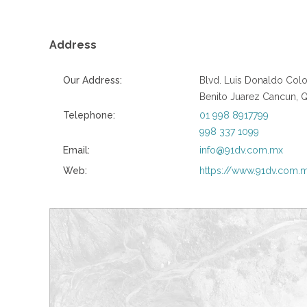
Address
Our Address:
Blvd. Luis Donaldo Colo
Benito Juarez Cancun, Q
Telephone:
01 998 8917799
998 337 1099
Email:
info@91dv.com.mx
Web:
https://www.91dv.com.