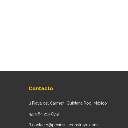
Contacto
Playa del Carmen, Quintana Roo, México
+52 984 214 8751
contacto@peninsulaconstruye.com